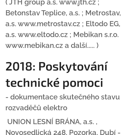
( JTH group a.s. www.jth.cz ;
Betonstav Teplice, a.s. ; Metrostav,
a.s. www.metrostav.cz ; Eltodo EG,
a.s. www.eltodo.cz ; Mebikan s.r.o.
www.mebikan.cz a další..... )
2018: Poskytování
technické pomoci
- dokumentace skutečného stavu
rozvaděčů elektro
UNION LESNÍ BRÁNA, a.s. ,
Novosedlická 248, Pozorka, Dubí -